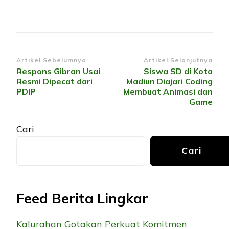
Navigasi
Artikel Sebelumnya
Artikel Selanjutnya
Respons Gibran Usai
Siswa SD di Kota
Artikel
Resmi Dipecat dari
Madiun Diajari Coding
PDIP
Membuat Animasi dan
Game
Cari
Cari
Feed Berita Lingkar
Kalurahan Gotakan Perkuat Komitmen