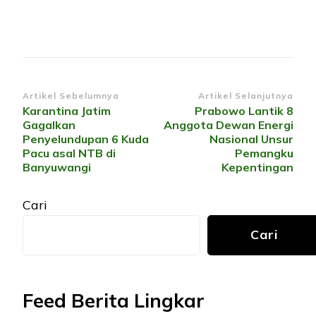
Navigasi
Artikel Sebelumnya
Artikel Selanjutnya
Karantina Jatim
Prabowo Lantik 8
Artikel
Gagalkan
Anggota Dewan Energi
Penyelundupan 6 Kuda
Nasional Unsur
Pacu asal NTB di
Pemangku
Banyuwangi
Kepentingan
Cari
Cari
Feed Berita Lingkar