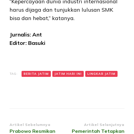
“Kepercayaan dunia industri internasional
harus dijaga dan tunjukkan lulusan SMK
bisa dan hebat,” katanya.
Jurnalis: Ant
Editor: Basuki
TAG:
BERITA JATIM
JATIM HARI INI
LINGKAR JATIM
Navigasi
Artikel Sebelumnya
Artikel Selanjutnya
Prabowo Resmikan
Pemerintah Tetapkan