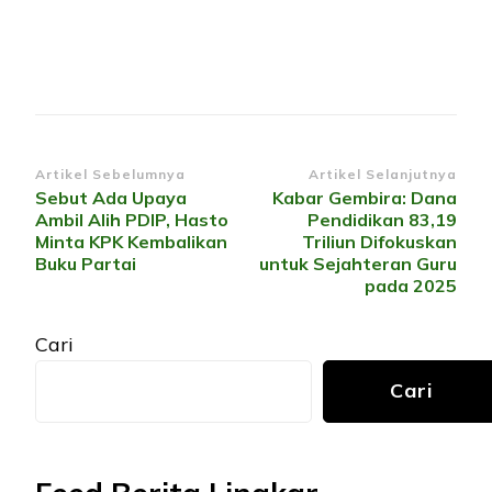
Navigasi
Artikel Sebelumnya
Artikel Selanjutnya
Sebut Ada Upaya
Kabar Gembira: Dana
Artikel
Ambil Alih PDIP, Hasto
Pendidikan 83,19
Minta KPK Kembalikan
Triliun Difokuskan
Buku Partai
untuk Sejahteran Guru
pada 2025
Cari
Cari