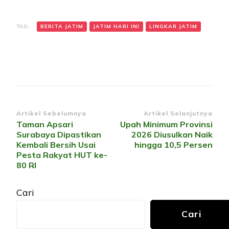
TAG:
BERITA JATIM
JATIM HARI INI
LINGKAR JATIM
Navigasi
Artikel Sebelumnya
Artikel Selanjutnya
Taman Apsari
Upah Minimum Provinsi
Artikel
Surabaya Dipastikan
2026 Diusulkan Naik
Kembali Bersih Usai
hingga 10,5 Persen
Pesta Rakyat HUT ke-
80 RI
Cari
Cari