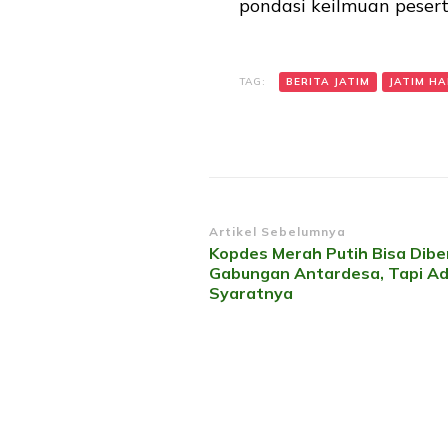
pondasi keilmuan pesert
TAG:
BERITA JATIM
JATIM HAR
Navigasi
Artikel Sebelumnya
Kopdes Merah Putih Bisa Dibe
Artikel
Gabungan Antardesa, Tapi A
Syaratnya