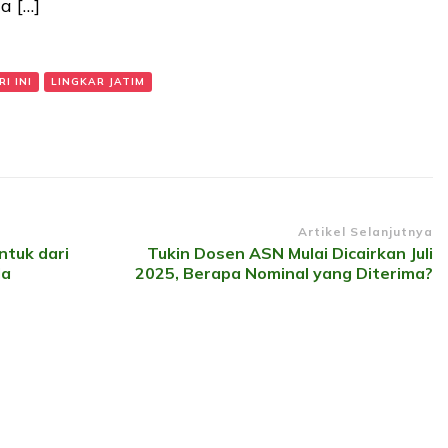
a […]
I INI
LINGKAR JATIM
Artikel Selanjutnya
ntuk dari
Tukin Dosen ASN Mulai Dicairkan Juli
da
2025, Berapa Nominal yang Diterima?