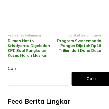
Navigasi
Artikel Sebelumnya
Artikel Selanjutnya
Rumah Hasto
Program Swasembada
Artikel
Kristiyanto Digeledah
Pangan Dijatah Rp16
KPK Soal Rangkaian
Triliun dari Dana Desa
Kasus Harun Masiku
Cari
Cari
Feed Berita Lingkar