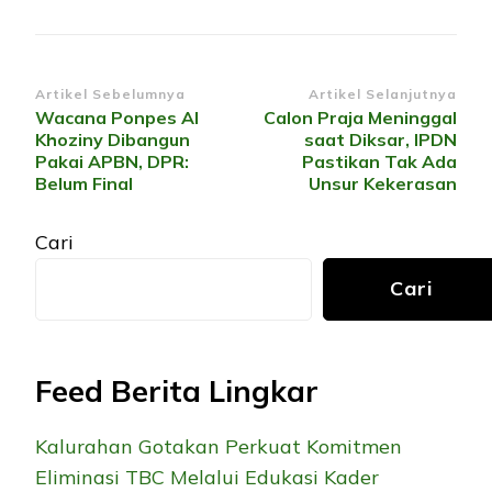
Navigasi
Artikel Sebelumnya
Artikel Selanjutnya
Wacana Ponpes Al
Calon Praja Meninggal
Artikel
Khoziny Dibangun
saat Diksar, IPDN
Pakai APBN, DPR:
Pastikan Tak Ada
Belum Final
Unsur Kekerasan
Cari
Cari
Feed Berita Lingkar
Kalurahan Gotakan Perkuat Komitmen
Eliminasi TBC Melalui Edukasi Kader