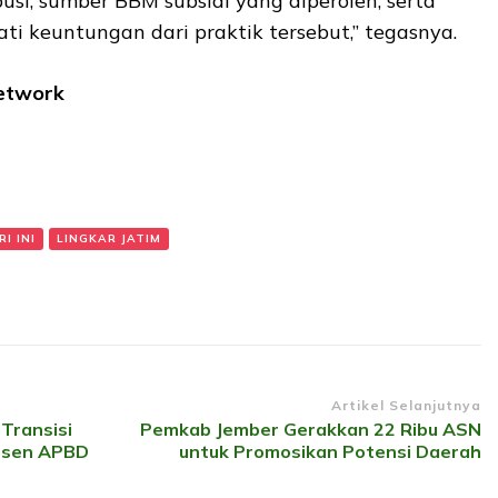
usi, sumber BBM subsidi yang diperoleh, serta
ti keuntungan dari praktik tersebut,” tegasnya.
Network
I INI
LINGKAR JATIM
Artikel Selanjutnya
Transisi
Pemkab Jember Gerakkan 22 Ribu ASN
rsen APBD
untuk Promosikan Potensi Daerah