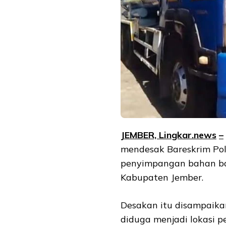
JEMBER, Lingkar.ne
ws
–
mendesak Bareskrim Pol
penyimpangan bahan baka
Kabupaten Jember.
Desakan itu disampaik
diduga menjadi lokasi p