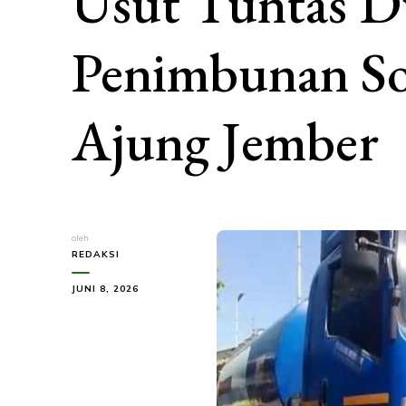
Usut Tuntas D
Penimbunan Sol
Ajung Jember
oleh
REDAKSI
JUNI 8, 2026