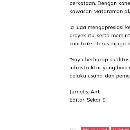
perkotaan. Dengan konek
kawasan
Mataraman aka
Ia juga mengapresiasi ke
proyek itu, serta memin
konstruksi terus dijaga 
“Saya berharap kualitas 
infrastruktur yang baik
pelaku usaha, dan peme
Jurnalis: Ant
Editor: Sekar S
TAG:
BERITA JATIM
JATIM HAR