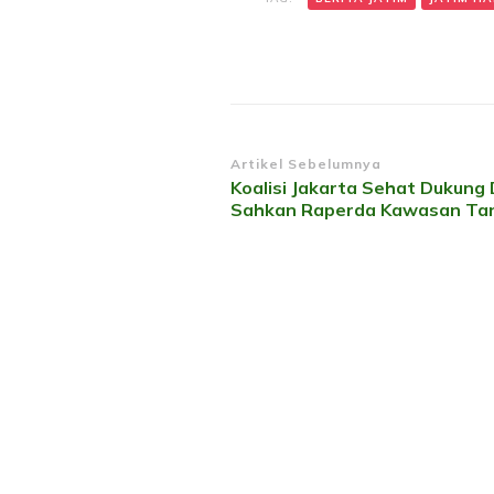
Navigasi
Artikel Sebelumnya
Koalisi Jakarta Sehat Dukung
Artikel
Sahkan Raperda Kawasan Ta