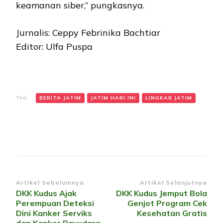
keamanan siber,” pungkasnya.
Jurnalis: Ceppy Febrinika Bachtiar
Editor: Ulfa Puspa
TAG:
BERITA JATIM
JATIM HARI INI
LINGKAR JATIM
Navigasi
Artikel Sebelumnya
Artikel Selanjutnya
DKK Kudus Ajak
DKK Kudus Jemput Bola
Artikel
Perempuan Deteksi
Genjot Program Cek
Dini Kanker Serviks
Kesehatan Gratis