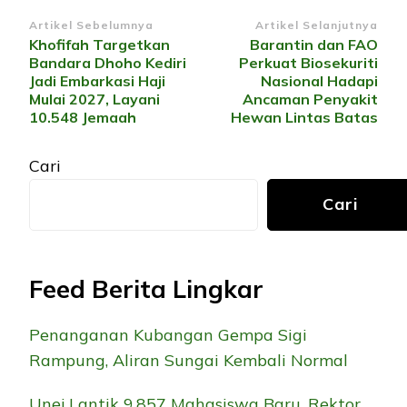
Navigasi
Artikel Sebelumnya
Artikel Selanjutnya
Khofifah Targetkan
Barantin dan FAO
Artikel
Bandara Dhoho Kediri
Perkuat Biosekuriti
Jadi Embarkasi Haji
Nasional Hadapi
Mulai 2027, Layani
Ancaman Penyakit
10.548 Jemaah
Hewan Lintas Batas
Cari
Cari
Feed Berita Lingkar
Penanganan Kubangan Gempa Sigi
Rampung, Aliran Sungai Kembali Normal
Unej Lantik 9.857 Mahasiswa Baru, Rektor