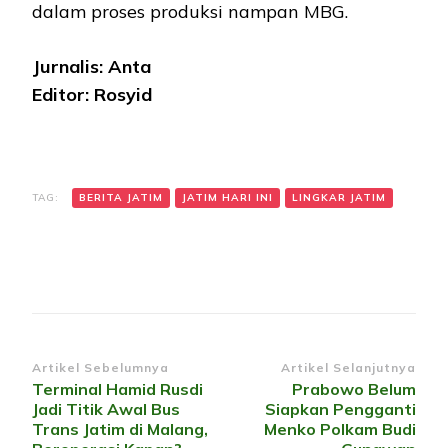
dalam proses produksi nampan MBG.
Jurnalis: Anta
Editor: Rosyid
TAG:
BERITA JATIM
JATIM HARI INI
LINGKAR JATIM
Navigasi
Artikel Sebelumnya
Artikel Selanjutnya
Terminal Hamid Rusdi
Prabowo Belum
Artikel
Jadi Titik Awal Bus
Siapkan Pengganti
Trans Jatim di Malang,
Menko Polkam Budi