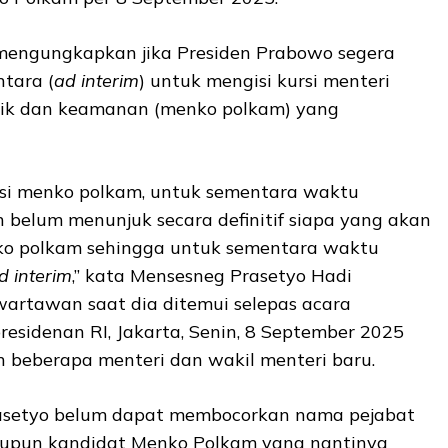
mengungkapkan jika Presiden Prabowo segera
tara (
ad interim
) untuk mengisi kursi menteri
itik dan keamanan (menko polkam) yang
si menko polkam, untuk sementara waktu
belum menunjuk secara definitif siapa yang akan
ko polkam sehingga untuk sementara waktu
d interim
,” kata Mensesneg Prasetyo Hadi
rtawan saat dia ditemui selepas acara
presidenan RI, Jakarta, Senin, 8 September 2025
n beberapa menteri dan wakil menteri baru.
asetyo belum dapat membocorkan nama pejabat
aupun kandidat Menko Polkam yang nantinya