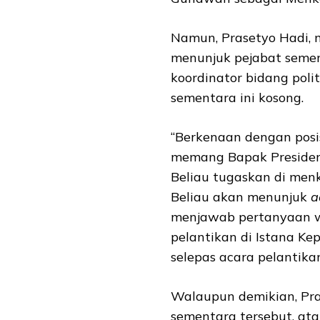
Namun, Prasetyo Hadi, 
menunjuk pejabat semen
koordinator bidang pol
sementara ini kosong.
“Berkenaan dengan posi
memang Bapak Presiden 
Beliau tugaskan di men
Beliau akan menunjuk
a
menjawab pertanyaan wa
pelantikan di Istana Ke
selepas acara pelantika
Walaupun demikian, Pr
sementara tersebut, at