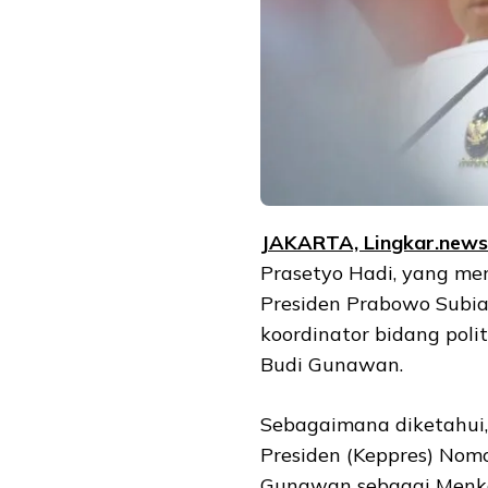
JAKARTA, Lingkar.news
Prasetyo Hadi, yang mer
Presiden Prabowo Subi
koordinator bidang pol
Budi Gunawan.
Sebagaimana diketahui,
Presiden (Keppres) Nom
Gunawan sebagai Menko