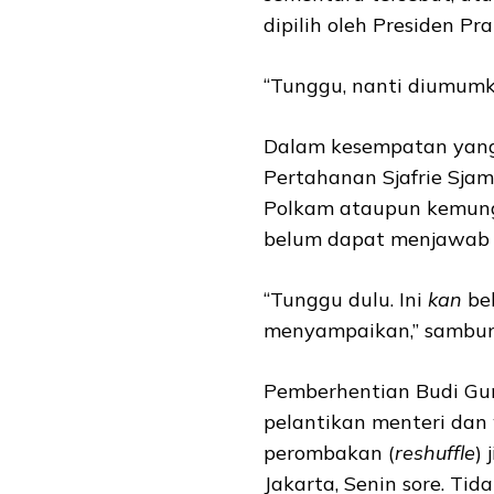
dipilih oleh Presiden Pr
“Tunggu, nanti diumumka
Dalam kesempatan yang
Pertahanan Sjafrie Sja
Polkam ataupun kemungk
belum dapat menjawab 
“Tunggu dulu. Ini
kan
be
menyampaikan,” sambun
Pemberhentian Budi Gu
pelantikan menteri dan 
perombakan (
reshuffle
) 
Jakarta, Senin sore. Ti