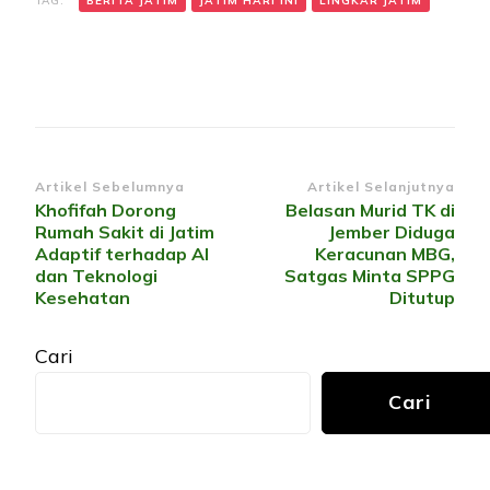
TAG:
BERITA JATIM
JATIM HARI INI
LINGKAR JATIM
Navigasi
Artikel Sebelumnya
Artikel Selanjutnya
Khofifah Dorong
Belasan Murid TK di
Artikel
Rumah Sakit di Jatim
Jember Diduga
Adaptif terhadap AI
Keracunan MBG,
dan Teknologi
Satgas Minta SPPG
Kesehatan
Ditutup
Cari
Cari