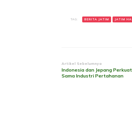
TAG:
BERITA JATIM
JATIM HAR
Navigasi
Artikel Sebelumnya
Indonesia dan Jepang Perkuat
Artikel
Sama Industri Pertahanan