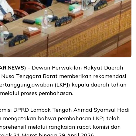
KAR.NEWS)
– Dewan Perwakilan Rakyat Daerah
 Nusa Tenggara Barat memberikan rekomendasi
pertanggungjawaban (LKPJ) kepala daerah tahun
 melalui proses pembahasan.
Komisi DPRD Lombok Tengah Ahmad Syamsul Hadi
in mengatakan bahwa pembahasan LKPJ telah
prehensif melalui rangkaian rapat komisi dan
ejak 31 Maret hingga 29 April 2026.