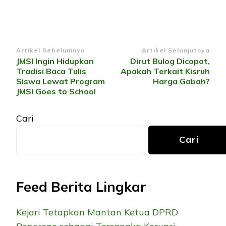
Navigasi
Artikel Sebelumnya
Artikel Selanjutnya
JMSI Ingin Hidupkan
Dirut Bulog Dicopot,
Artikel
Tradisi Baca Tulis
Apakah Terkait Kisruh
Siswa Lewat Program
Harga Gabah?
JMSI Goes to School
Cari
Cari
Feed Berita Lingkar
Kejari Tetapkan Mantan Ketua DPRD