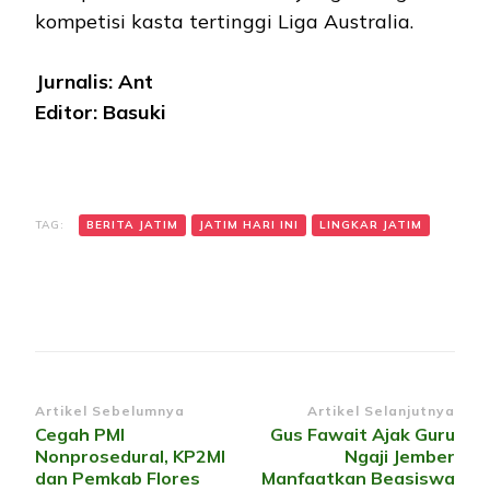
kompetisi kasta tertinggi Liga Australia.
Jurnalis: Ant
Editor: Basuki
TAG:
BERITA JATIM
JATIM HARI INI
LINGKAR JATIM
Navigasi
Artikel Sebelumnya
Artikel Selanjutnya
Cegah PMI
Gus Fawait Ajak Guru
Artikel
Nonprosedural, KP2MI
Ngaji Jember
dan Pemkab Flores
Manfaatkan Beasiswa