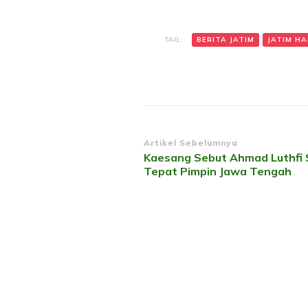
TAG:
BERITA JATIM
JATIM HAR
Navigasi
Artikel Sebelumnya
Kaesang Sebut Ahmad Luthfi
Artikel
Tepat Pimpin Jawa Tengah