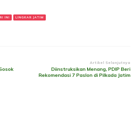
I INI
LINGKAR JATIM
Artikel Selanjutnya
 Sosok
Diinstruksikan Menang, PDIP Beri
Rekomendasi 7 Paslon di Pilkada Jatim