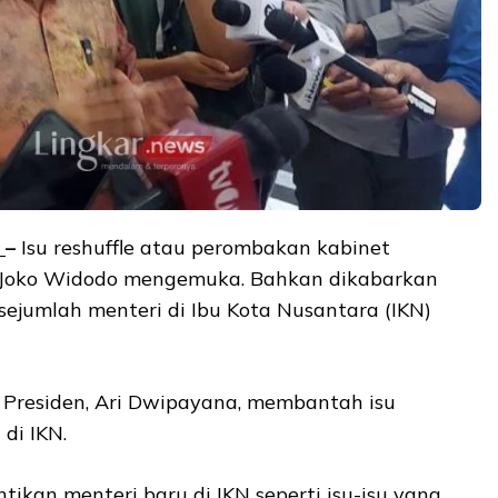
s
–
Isu reshuffle atau perombakan kabinet
 Joko Widodo mengemuka. Bahkan dikabarkan
sejumlah menteri di Ibu Kota Nusantara (IKN)
s Presiden, Ari Dwipayana, membantah isu
di IKN.
tikan menteri baru di IKN seperti isu-isu yang