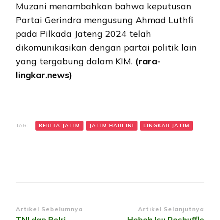
Muzani menambahkan bahwa keputusan
Partai Gerindra mengusung Ahmad Luthfi
pada Pilkada Jateng 2024 telah
dikomunikasikan dengan partai politik lain
yang tergabung dalam KIM.
(rara-
lingkar.news)
TAG:
BERITA JATIM
JATIM HARI INI
LINGKAR JATIM
Navigasi
Artikel Sebelumnya
Artikel Selanjutnya
TNI dan Polri
Heboh Isu Reshuffle