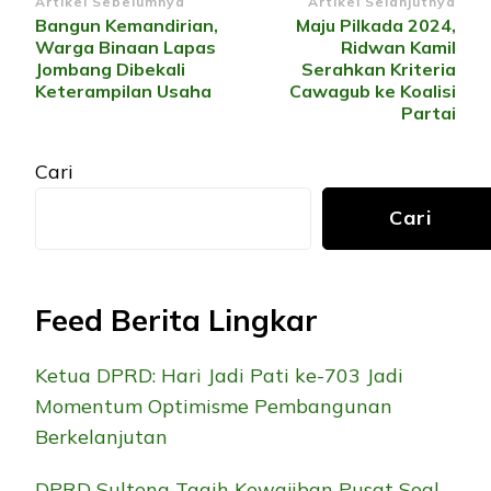
Navigasi
Artikel Sebelumnya
Artikel Selanjutnya
Bangun Kemandirian,
Maju Pilkada 2024,
Artikel
Warga Binaan Lapas
Ridwan Kamil
Jombang Dibekali
Serahkan Kriteria
Keterampilan Usaha
Cawagub ke Koalisi
Partai
Cari
Cari
Feed Berita Lingkar
Ketua DPRD: Hari Jadi Pati ke-703 Jadi
Momentum Optimisme Pembangunan
Berkelanjutan
DPRD Sulteng Tagih Kewajiban Pusat Soal