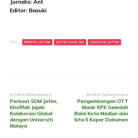
Jurnalis: Ant
Editor: Basuki
TAG:
BERITA JATIM
JATIM HARI INI
LINGKAR JATIM
Navigasi
Artikel Sebelumnya
Artikel Selanjutnya
Perkuat SDM Jatim,
Pengembangan OTT
Artikel
Khofifah Jajaki
Maidi: KPK Geledah
Kolaborasi Global
Balai Kota Madiun dan
dengan Universiti
Sita 5 Koper Dokumen
Malaya