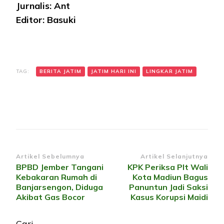
Jurnalis: Ant
Editor: Basuki
TAG:
BERITA JATIM
JATIM HARI INI
LINGKAR JATIM
Navigasi
Artikel Sebelumnya
Artikel Selanjutnya
BPBD Jember Tangani
KPK Periksa Plt Wali
Artikel
Kebakaran Rumah di
Kota Madiun Bagus
Banjarsengon, Diduga
Panuntun Jadi Saksi
Akibat Gas Bocor
Kasus Korupsi Maidi
Cari