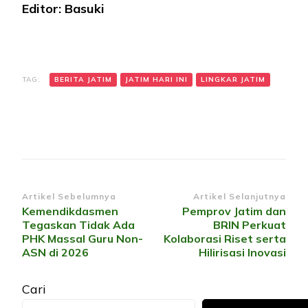
Editor: Basuki
TAG:
BERITA JATIM
JATIM HARI INI
LINGKAR JATIM
Navigasi
Artikel Sebelumnya
Artikel Selanjutnya
Kemendikdasmen
Pemprov Jatim dan
Artikel
Tegaskan Tidak Ada
BRIN Perkuat
PHK Massal Guru Non-
Kolaborasi Riset serta
ASN di 2026
Hilirisasi Inovasi
Cari