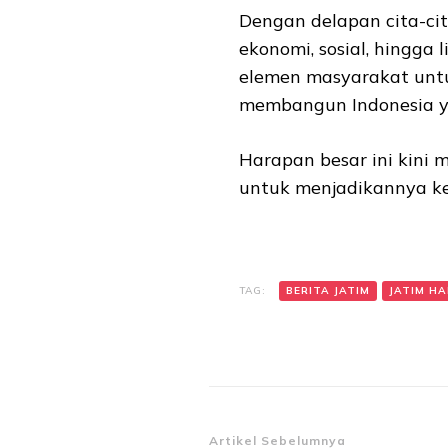
Dengan delapan cita-cit
ekonomi, sosial, hingga
elemen masyarakat untu
membangun Indonesia ya
Harapan besar ini kini 
untuk menjadikannya k
TAG:
BERITA JATIM
JATIM HAR
Navigasi
Artikel Sebelumnya