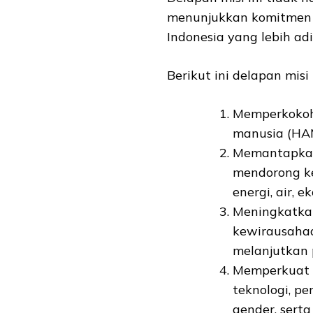
menunjukkan komitmen 
Indonesia yang lebih ad
Berikut ini delapan mis
Memperkokoh 
manusia (HA
Memantapkan
mendorong k
energi, air, 
Meningkatkan
kewirausahaa
melanjutkan 
Memperkuat 
teknologi, pe
gender, sert