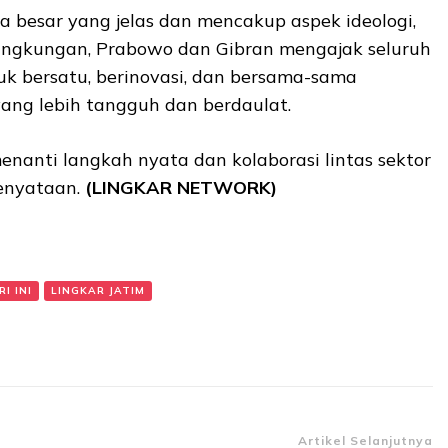
a besar yang jelas dan mencakup aspek ideologi,
 lingkungan, Prabowo dan Gibran mengajak seluruh
k bersatu, berinovasi, dan bersama-sama
ng lebih tangguh dan berdaulat.
menanti langkah nyata dan kolaborasi lintas sektor
enyataan.
(LINGKAR NETWORK)
I INI
LINGKAR JATIM
Artikel Selanjutnya