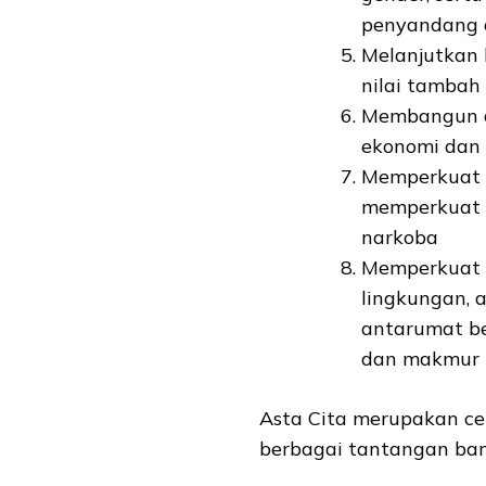
penyandang d
Melanjutkan h
nilai tambah
Membangun d
ekonomi dan
Memperkuat re
memperkuat 
narkoba
Memperkuat 
lingkungan, 
antarumat b
dan makmur
Asta Cita merupakan c
berbagai tantangan ban