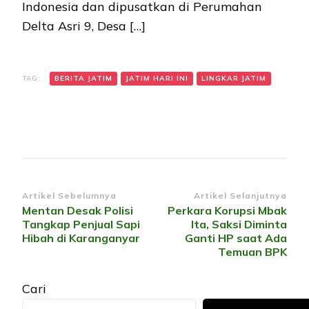
Indonesia dan dipusatkan di Perumahan
Delta Asri 9, Desa […]
TAG:
BERITA JATIM
JATIM HARI INI
LINGKAR JATIM
Navigasi
Artikel Sebelumnya
Artikel Selanjutnya
Mentan Desak Polisi
Perkara Korupsi Mbak
Artikel
Tangkap Penjual Sapi
Ita, Saksi Diminta
Hibah di Karanganyar
Ganti HP saat Ada
Temuan BPK
Cari