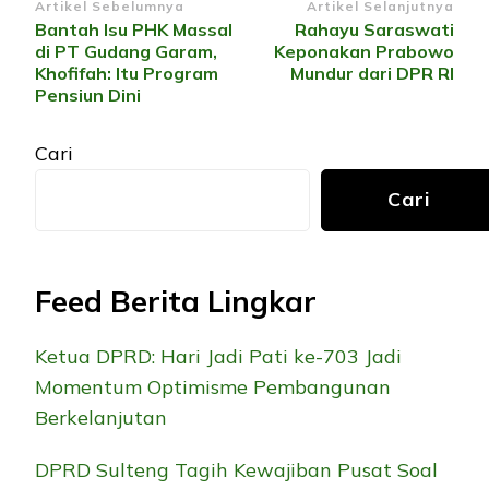
Navigasi
Artikel Sebelumnya
Artikel Selanjutnya
Bantah Isu PHK Massal
Rahayu Saraswati
Artikel
di PT Gudang Garam,
Keponakan Prabowo
Khofifah: Itu Program
Mundur dari DPR RI
Pensiun Dini
Cari
Cari
Feed Berita Lingkar
Ketua DPRD: Hari Jadi Pati ke-703 Jadi
Momentum Optimisme Pembangunan
Berkelanjutan
DPRD Sulteng Tagih Kewajiban Pusat Soal