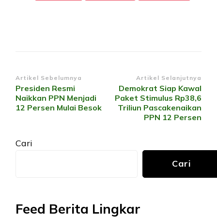
Navigasi
Artikel Sebelumnya
Artikel Selanjutnya
Presiden Resmi
Demokrat Siap Kawal
Artikel
Naikkan PPN Menjadi
Paket Stimulus Rp38,6
12 Persen Mulai Besok
Triliun Pascakenaikan
PPN 12 Persen
Cari
Cari
Feed Berita Lingkar