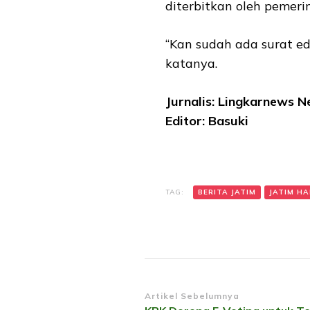
diterbitkan oleh pemeri
“Kan sudah ada surat e
katanya.
Jurnalis: Lingkarnews 
Editor: Basuki
TAG:
BERITA JATIM
JATIM HAR
Navigasi
Artikel Sebelumnya