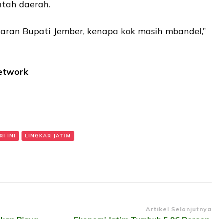
ntah daerah.
daran Bupati Jember, kenapa kok masih mbandel,”
Network
I INI
LINGKAR JATIM
Artikel Selanjutnya