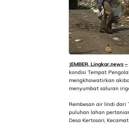
JEMBER, Lingkar.ne
ws
–
kondisi Tempat Pengolah
mengkhawatirkan akib
menyumbat saluran irig
Rembesan air lindi dari
puluhan lahan pertania
Desa Kertosari, Kecamat