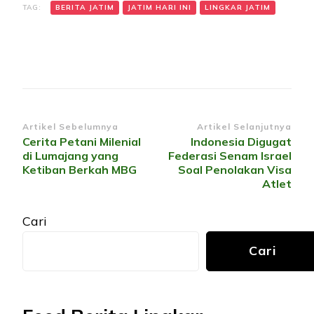
TAG:
BERITA JATIM
JATIM HARI INI
LINGKAR JATIM
Navigasi
Artikel Sebelumnya
Artikel Selanjutnya
Cerita Petani Milenial
Indonesia Digugat
Artikel
di Lumajang yang
Federasi Senam Israel
Ketiban Berkah MBG
Soal Penolakan Visa
Atlet
Cari
Cari