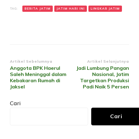
TAG:
BERITA JATIM
JATIM HARI INI
LINGKAR JATIM
Navigasi
Artikel Sebelumnya
Artikel Selanjutnya
Anggota BPK Haerul
Jadi Lumbung Pangan
Artikel
Saleh Meninggal dalam
Nasional, Jatim
Kebakaran Rumah di
Targetkan Produksi
Jaksel
Padi Naik 5 Persen
Cari
Cari