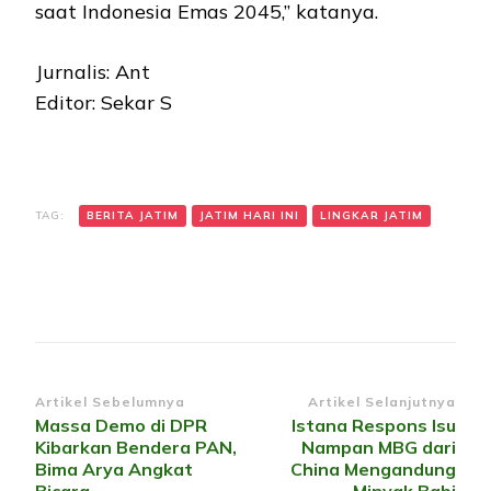
saat Indonesia Emas 2045,” katanya.
Jurnalis: Ant
Editor: Sekar S
TAG:
BERITA JATIM
JATIM HARI INI
LINGKAR JATIM
Navigasi
Artikel Sebelumnya
Artikel Selanjutnya
Massa Demo di DPR
Istana Respons Isu
Artikel
Kibarkan Bendera PAN,
Nampan MBG dari
Bima Arya Angkat
China Mengandung