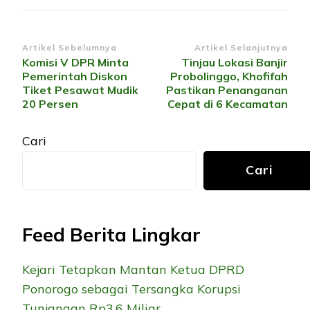
Navigasi
Artikel Sebelumnya
Artikel Selanjutnya
Komisi V DPR Minta
Tinjau Lokasi Banjir
Artikel
Pemerintah Diskon
Probolinggo, Khofifah
Tiket Pesawat Mudik
Pastikan Penanganan
20 Persen
Cepat di 6 Kecamatan
Cari
Cari
Feed Berita Lingkar
Kejari Tetapkan Mantan Ketua DPRD
Ponorogo sebagai Tersangka Korupsi
Tunjangan Rp3,6 Miliar