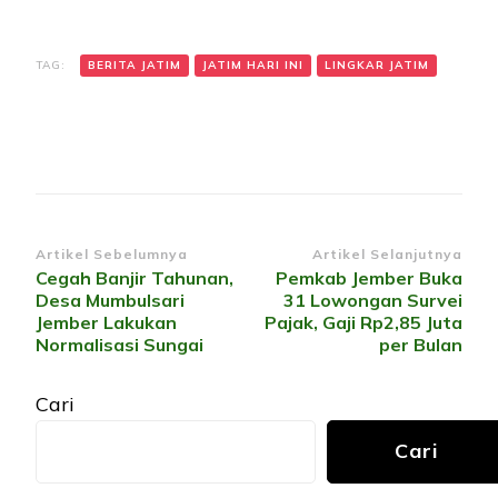
TAG:
BERITA JATIM
JATIM HARI INI
LINGKAR JATIM
Navigasi
Artikel Sebelumnya
Artikel Selanjutnya
Cegah Banjir Tahunan,
Pemkab Jember Buka
Artikel
Desa Mumbulsari
31 Lowongan Survei
Jember Lakukan
Pajak, Gaji Rp2,85 Juta
Normalisasi Sungai
per Bulan
Cari
Cari