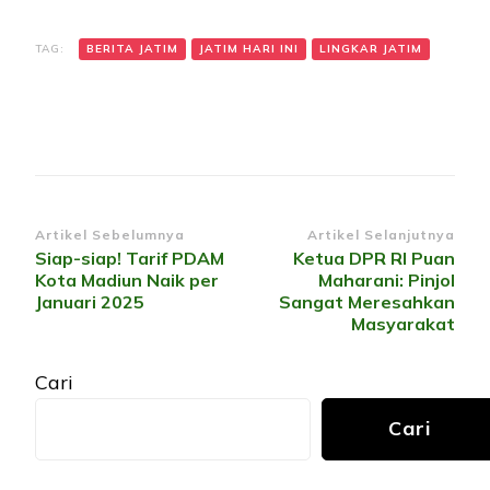
TAG:
BERITA JATIM
JATIM HARI INI
LINGKAR JATIM
Navigasi
Artikel Sebelumnya
Artikel Selanjutnya
Siap-siap! Tarif PDAM
Ketua DPR RI Puan
Artikel
Kota Madiun Naik per
Maharani: Pinjol
Januari 2025
Sangat Meresahkan
Masyarakat
Cari
Cari