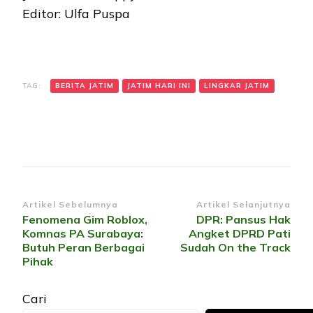
Editor: Ulfa Puspa
TAG:
BERITA JATIM
JATIM HARI INI
LINGKAR JATIM
Navigasi
Artikel Sebelumnya
Artikel Selanjutnya
Fenomena Gim Roblox,
DPR: Pansus Hak
Artikel
Komnas PA Surabaya:
Angket DPRD Pati
Butuh Peran Berbagai
Sudah On the Track
Pihak
Cari