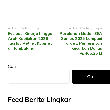
Navigasi
Artikel Sebelumnya
Artikel Selanjutnya
Evaluasi Kinerja hingga
Perolehan Medali SEA
Artikel
Arah Kebijakan 2026
Games 2025 Lampaui
Jadi Isu Retret Kabinet
Target, Pemerintah
di Hambalang
Kucurkan Bonus
Rp465,25 M
Cari
Cari
Feed Berita Lingkar