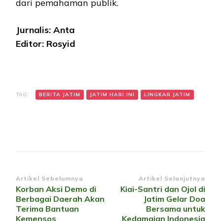
dari pemahaman publik.
Jurnalis: Anta
Editor: Rosyid
TAG:
BERITA JATIM
JATIM HARI INI
LINGKAR JATIM
Navigasi
Artikel Sebelumnya
Artikel Selanjutnya
Korban Aksi Demo di
Kiai-Santri dan Ojol di
Artikel
Berbagai Daerah Akan
Jatim Gelar Doa
Terima Bantuan
Bersama untuk
Kemensos
Kedamaian Indonesia