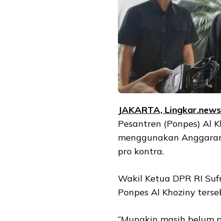
JAKARTA, Lingkar.news
Pesantren (Ponpes) Al K
menggunakan Anggaran
pro kontra.
Wakil Ketua DPR RI Su
Ponpes Al Khoziny terse
“Mungkin masih belum p