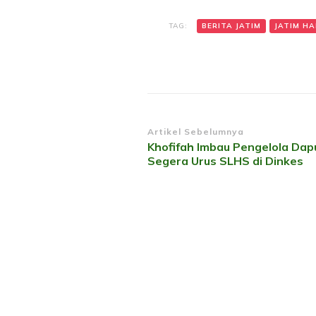
TAG:
BERITA JATIM
JATIM HAR
Navigasi
Artikel Sebelumnya
Khofifah Imbau Pengelola Da
Artikel
Segera Urus SLHS di Dinkes