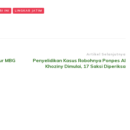
I INI
LINGKAR JATIM
Artikel Selanjutnya
pur MBG
Penyelidikan Kasus Robohnya Ponpes Al
Khoziny Dimulai, 17 Saksi Diperiksa