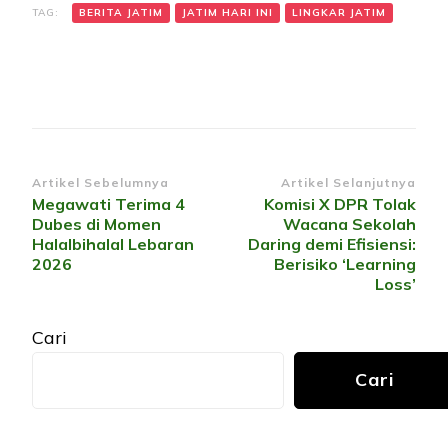
TAG:
BERITA JATIM
JATIM HARI INI
LINGKAR JATIM
Navigasi
Artikel Sebelumnya
Artikel Selanjutnya
Megawati Terima 4
Komisi X DPR Tolak
Artikel
Dubes di Momen
Wacana Sekolah
Halalbihalal Lebaran
Daring demi Efisiensi:
2026
Berisiko ‘Learning
Loss’
Cari
Cari