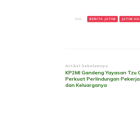
TAG:
BERITA JATIM
JATIM HAR
Navigasi
Artikel Sebelumnya
KP2MI Gandeng Yayasan Tzu C
Artikel
Perkuat Perlindungan Pekerja
dan Keluarganya