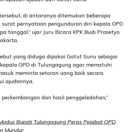
ersebut, di antaranya ditemukan beberapa
 surat pernyataan pengunduran diri kepala OPD
pa tanggal,” ujar Juru Bicara KPK Budi Prasetyo
Jakarta.
sebut yang diduga dipakai Gatut Sunu sebagai
 kepala OPD di Tulungagung agar mematuhi
masuk meminta setoran uang baik secara
i ajudannya.
e
perkembangan dan hasil penggeledahan,”
odus Bupati Tulungagung Peras Pejabat OPD
an Mundur