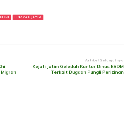
I INI
LINGKAR JATIM
Artikel Selanjutnya
hi
Kejati Jatim Geledah Kantor Dinas ESDM
 Migran
Terkait Dugaan Pungli Perizinan