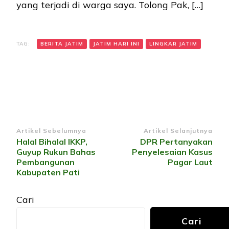
yang terjadi di warga saya. Tolong Pak, […]
TAG:
BERITA JATIM
JATIM HARI INI
LINGKAR JATIM
Navigasi
Artikel Sebelumnya
Artikel Selanjutnya
Halal Bihalal IKKP,
DPR Pertanyakan
Artikel
Guyup Rukun Bahas
Penyelesaian Kasus
Pembangunan
Pagar Laut
Kabupaten Pati
Cari
Cari