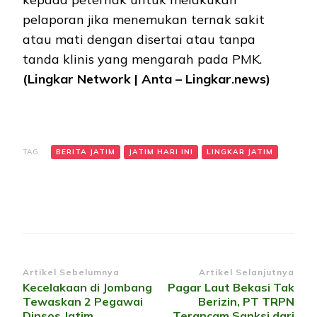
pelaporan jika menemukan ternak sakit
atau mati dengan disertai atau tanpa
tanda klinis yang mengarah pada PMK.
(Lingkar Network | Anta – Lingkar.news)
TAG:
BERITA JATIM
JATIM HARI INI
LINGKAR JATIM
Navigasi
Artikel Sebelumnya
Artikel Selanjutnya
Kecelakaan di Jombang
Pagar Laut Bekasi Tak
Artikel
Tewaskan 2 Pegawai
Berizin, PT TRPN
Dinsos Jatim
Terancam Sanksi dari