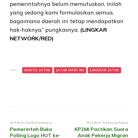
pemerintahnya belum memutuskan. Inilah
yang sedang kami formulasikan semua,
bagaimana daerah ini tetap mendapatkan
hak-haknya,” pungkasnya.
(LINGKAR
NETWORK/RED)
TAG:
BERITA JATIM
JATIM HARI INI
LINGKAR JATIM
Navigasi
Artikel Sebelumnya
Artikel Selanjutnya
Pemerintah Buka
KP2MI Pastikan Suara
Artikel
Polling Logo HUT ke-
Anak Pekerja Migran