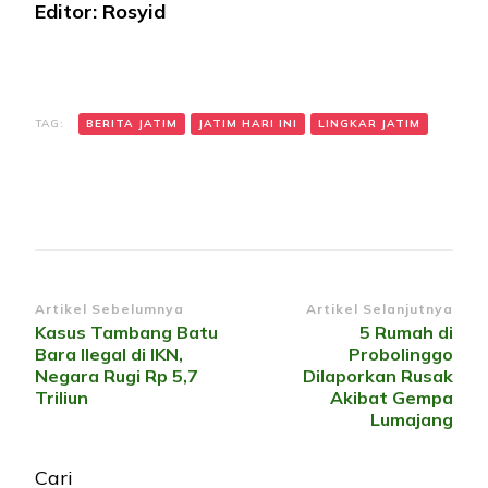
Editor: Rosyid
TAG:
BERITA JATIM
JATIM HARI INI
LINGKAR JATIM
Navigasi
Artikel Sebelumnya
Artikel Selanjutnya
Kasus Tambang Batu
5 Rumah di
Artikel
Bara Ilegal di IKN,
Probolinggo
Negara Rugi Rp 5,7
Dilaporkan Rusak
Triliun
Akibat Gempa
Lumajang
Cari