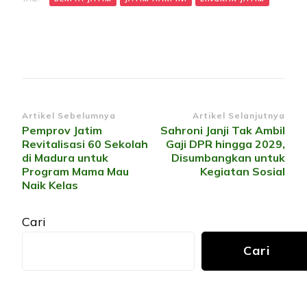
Navigasi
Artikel Sebelumnya
Artikel Selanjutnya
Pemprov Jatim
Sahroni Janji Tak Ambil
Artikel
Revitalisasi 60 Sekolah
Gaji DPR hingga 2029,
di Madura untuk
Disumbangkan untuk
Program Mama Mau
Kegiatan Sosial
Naik Kelas
Cari
Cari