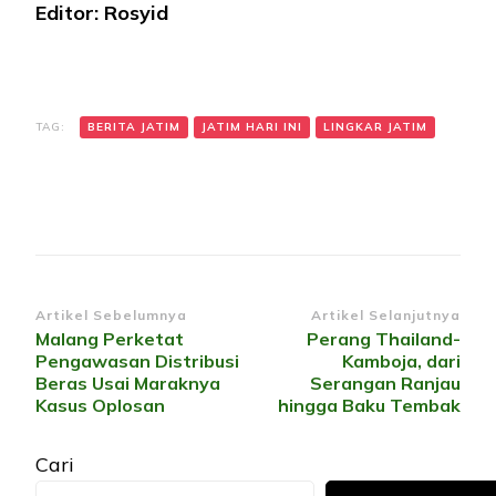
Editor: Rosyid
TAG:
BERITA JATIM
JATIM HARI INI
LINGKAR JATIM
Navigasi
Artikel Sebelumnya
Artikel Selanjutnya
Malang Perketat
Perang Thailand-
Artikel
Pengawasan Distribusi
Kamboja, dari
Beras Usai Maraknya
Serangan Ranjau
Kasus Oplosan
hingga Baku Tembak
Cari